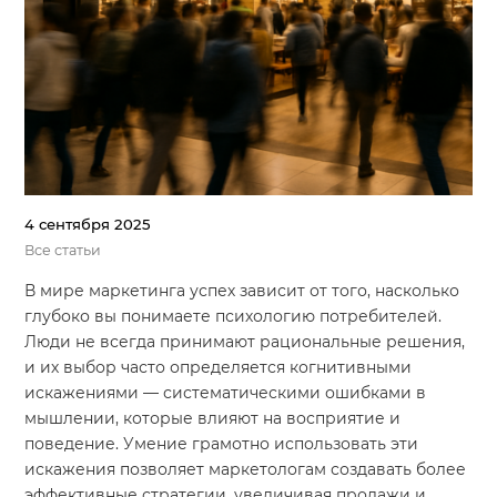
Система продаж для мебельного бизнеса
Система продаж для туристического бизнеса
Повышение конверсии сайтов
Акции
Проекты
4 сентября 2025
Все статьи
Блог
В мире маркетинга успех зависит от того, насколько
Контакты
глубоко вы понимаете психологию потребителей.
Люди не всегда принимают рациональные решения,
и их выбор часто определяется когнитивными
искажениями — систематическими ошибками в
мышлении, которые влияют на восприятие и
поведение. Умение грамотно использовать эти
искажения позволяет маркетологам создавать более
эффективные стратегии, увеличивая продажи и