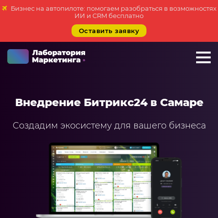
Бизнес на автопилоте: помогаем разобраться в возможностях
ИИ и CRM бесплатно
Оставить заявку
+7 923 788 35 15
г. Самара
Внедрение Битрикс24 в Самаре
Услуги
Создадим экосистему для вашего бизнеса
Внедрение Битрикс24
Внедрение amoCRM
Разработка CRM на заказ
ИИ решения для бизнеса
Маркетинг «под ключ»
Разработка сайтов